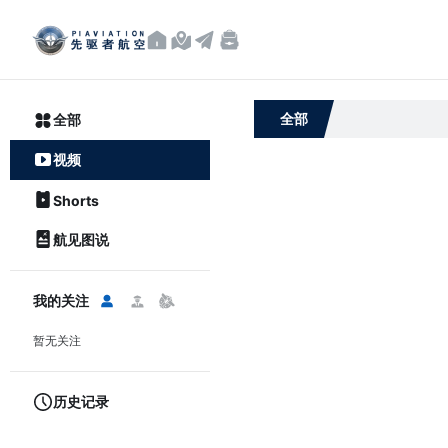
频道首页
航图
转场NavLog
航空商城
全部
全部
视频
Shorts
航见图说
我的关注
暂无关注
历史记录